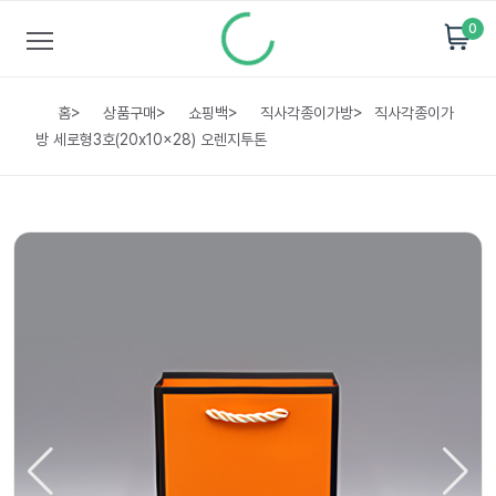
0
홈
>
상품구매
>
쇼핑백
>
직사각종이가방
>
직사각종이가
방 세로형3호(20x10x28) 오렌지투톤