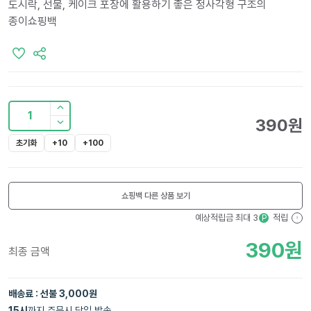
도시락, 선물, 케이크 포장에 활용하기 좋은 정사각형 구조의
종이쇼핑백
1
390
원
초기화
+10
+100
쇼핑백
다른 상품 보기
예상적립금 최대
3
적립
P
?
390
원
최종 금액
배송료 : 선불 3,000원
15
시
까지 주문시 당일 발송