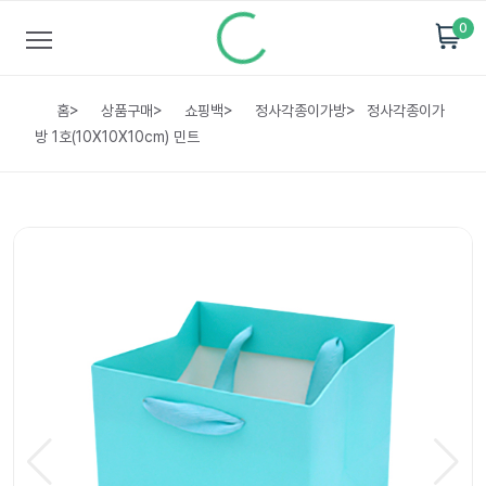
0
홈
>
상품구매
>
쇼핑백
>
정사각종이가방
>
정사각종이가
방 1호(10X10X10cm) 민트