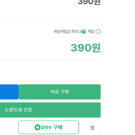
390
원
예상적립금 최대
3
적립
P
?
390
원
바로 구매
소량인쇄 신청
찜