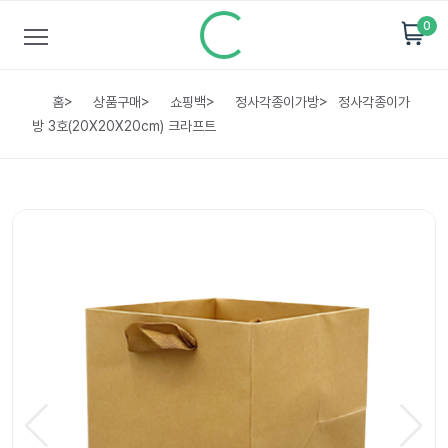
0
홈
>
상품구매
>
쇼핑백
>
정사각종이가방
>
정사각종이가
방 3호(20X20X20cm) 크라프트