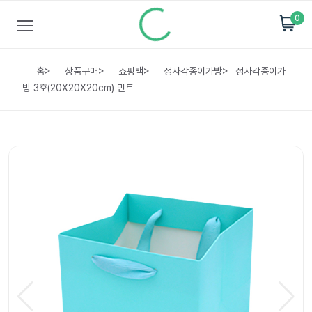
0
홈
>
상품구매
>
쇼핑백
>
정사각종이가방
>
정사각종이가
방 3호(20X20X20cm) 민트