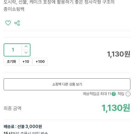
도시락, 선물, 케이크 포장에 활용하기 좋은 정사각형 구조의
종이쇼핑백
1
1,130
원
초기화
+10
+100
쇼핑백
다른 상품 보기
예상적립금 최대
11
적립
P
?
1,130
원
최종 금액
배송료 : 선불 3,000원
15
시
까지 주문시 당일 발송