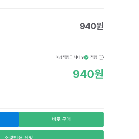
940
원
예상적립금 최대
9
적립
P
?
940
원
바로 구매
소량인쇄 신청