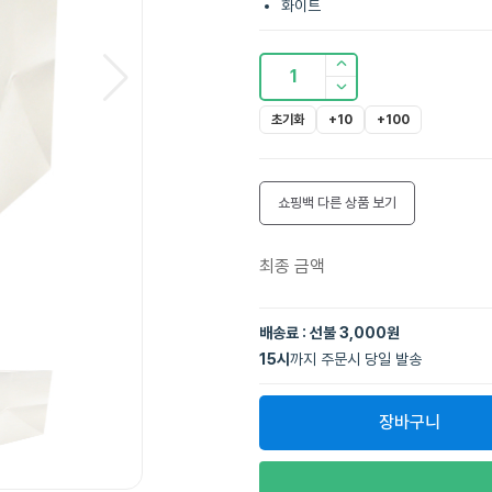
화이트
1
초기화
+10
+100
쇼핑백
다른 상품 보기
최종 금액
배송료 : 선불 3,000원
15
시
까지 주문시 당일 발송
장바구니