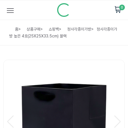
0
홈
>
상품구매
>
쇼핑백
>
정사각종이가방
>
정사각종이가
방 높은 4호(25X25X33.5cm) 블랙