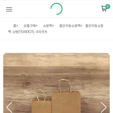
0
홈
>
상품구매
>
쇼핑백
>
줄끈자동쇼핑백
>
줄끈자동쇼핑
백 소형(15X8X21) 크라프트