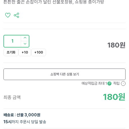
튼튼한 줄끈 손잡이가 달린 선물포장용, 쇼핑용 종이가방
1
180
원
초기화
+10
+100
쇼핑백
다른 상품 보기
예상적립금 최대
1
적립
P
?
180
원
최종 금액
배송료 : 선불 3,000원
15
시
까지 주문시 당일 발송