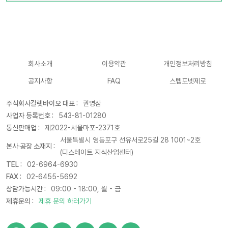
회사소개
이용약관
개인정보처리방침
공지사항
FAQ
스텝포넷제로
주식회사칼렛바이오 대표 :
권영삼
사업자 등록번호 :
543-81-01280
통신판매업 :
제2022-서울마포-2371호
서울특별시 영등포구 선유서로25길 28 1001~2호
본사·공장 소재지 :
(디스테이트 지식산업센터)
TEL :
02-6964-6930
FAX :
02-6455-5692
상담가능시간 :
09:00 - 18:00, 월 - 금
제휴문의 :
제휴 문의 하러가기