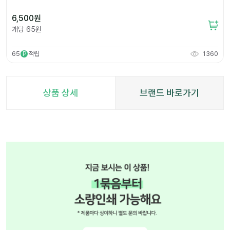
6,500
원
개당
65
원
65
적립
1360
P
상품 상세
브랜드 바로가기