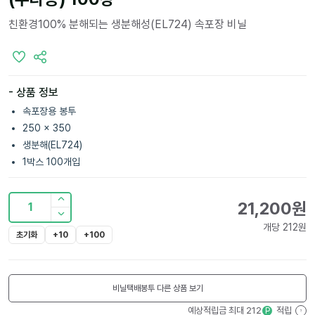
친환경100% 분해되는 생분해성(EL724) 속포장 비닐
- 상품 정보
속포장용 봉투
250 x 350
생분해(EL724)
1박스 100개입
21,200
원
1
개당
212
원
초기화
+10
+100
비닐택배봉투
다른 상품 보기
예상적립금 최대
212
적립
P
?