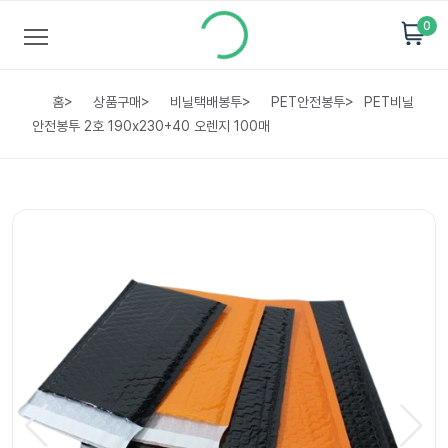
0
홈
>
상품구매
>
비닐택배봉투
>
PET안전봉투
>
PET비닐
안전봉투 2호 190x230+40 오렌지 100매