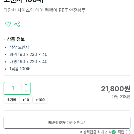
다양한 사이즈의 에어 뽁뽁이 PET 안전봉투
- 상품 정보
색상 오렌지
외경 190 x 230 x 40
내경 160 x 220 x 40
1묶음 100매
21,800
원
1
개당
218
원
초기화
+10
+100
비닐택배봉투
다른 상품 보기
예상적립금 최대
218
적립
P
?