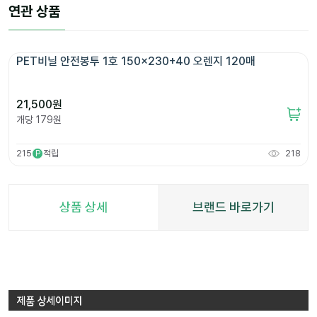
연관 상품
PET비닐 안전봉투 1호 150x230+40 오렌지 120매
21,500
원
개당
179
원
215
적립
218
P
상품 상세
브랜드 바로가기