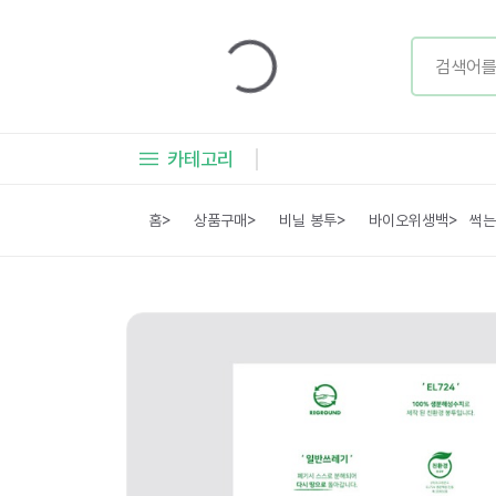
카테고리
홈
>
상품구매
>
비닐 봉투
>
바이오위생백
>
썩는