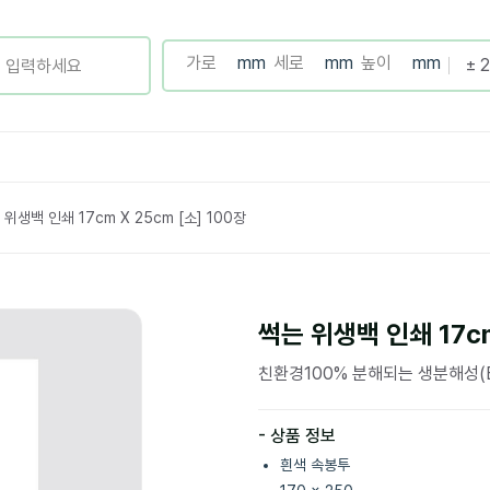
 위생백 인쇄 17cm X 25cm [소] 100장
썩는 위생백 인쇄 17cm
친환경100% 분해되는 생분해성(E
- 상품 정보
흰색 속봉투