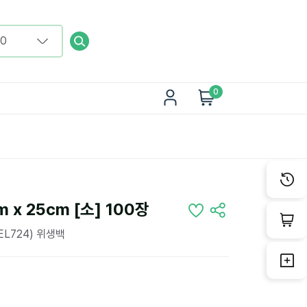
0
 x 25cm [소] 100장
L724) 위생백