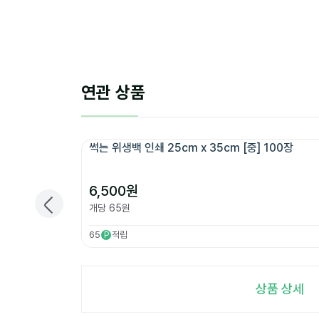
연관 상품
썩는 위생백 인쇄 25cm x 35cm [중] 100장
6,500
원
개당
65
원
65
적립
P
상품 상세