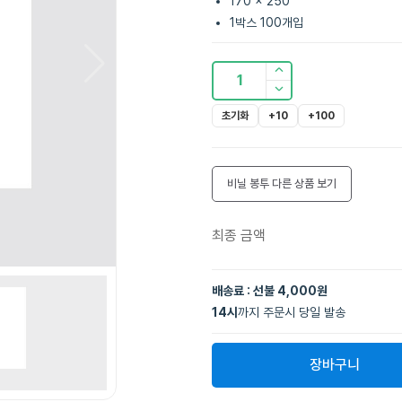
170 x 250
1박스 100개입
1
초기화
+10
+100
비닐 봉투
다른 상품 보기
최종 금액
배송료 : 선불 4,000원
14
시
까지 주문시 당일 발송
장바구니