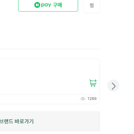
찜
썩는 위생백 인쇄 
50,800
원
개당
50
원
1289
508
적립
P
브랜드 바로가기