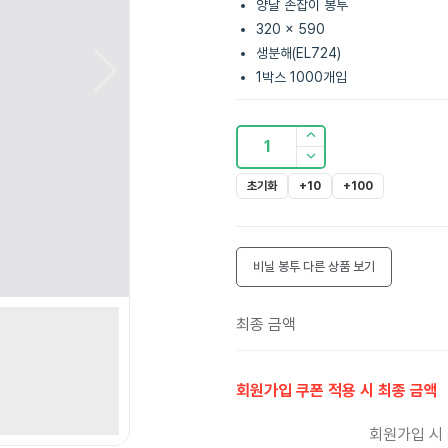
양날 손잡이 봉투
320 x 590
생분해(EL724)
1박스 1000개입
1
초기화
+10
+100
비닐 봉투
다른 상품 보기
최종 금액
회원가입 쿠폰 적용 시 최종 금액
회원가입 시