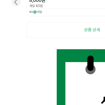
8,000
원
개당
80
원
80
적립
P
상품 상세