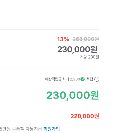
13
%
266,000
원
230,000
원
개당
230
원
예상적립금 최대
2,300
적립
P
?
230,000
원
220,000
원
 5만원 쿠폰팩 자동지급
회원가입