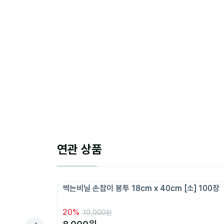
연관 상품
썩는비닐 손잡이 봉투 18cm x 40cm [소] 100장
20
%
10,000원