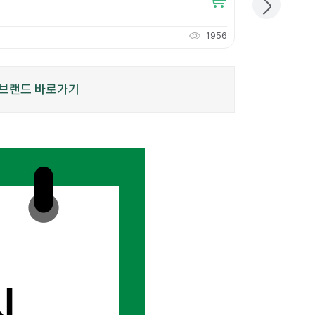
78,000
원
개당
78
원
1956
780
적립
P
브랜드 바로가기