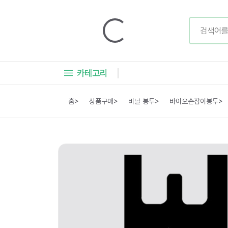
카테고리
홈
>
상품구매
>
비닐 봉투
>
바이오손잡이봉투
>