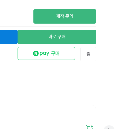
제작 문의
바로 구매
찜
썩는비닐 손잡이 봉
12
%
89,000원