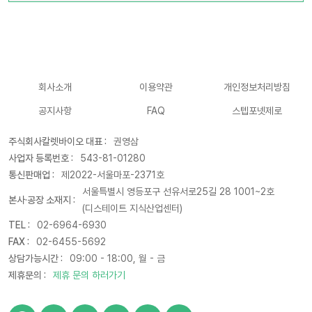
회사소개
이용약관
개인정보처리방침
공지사항
FAQ
스텝포넷제로
주식회사칼렛바이오 대표 :
권영삼
사업자 등록번호 :
543-81-01280
통신판매업 :
제2022-서울마포-2371호
서울특별시 영등포구 선유서로25길 28 1001~2호
본사·공장 소재지 :
(디스테이트 지식산업센터)
TEL :
02-6964-6930
FAX :
02-6455-5692
상담가능시간 :
09:00 - 18:00, 월 - 금
제휴문의 :
제휴 문의 하러가기