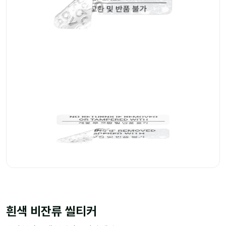
흰색 비잔류 씰티커