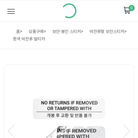
0
홈
>
상품구매
>
보안·봉인 스티커
>
비잔류형 보안스티커
>
흰색 비잔류 씰티커