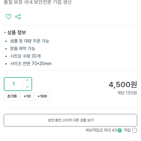
품질 보장 국내 보안전문 기업 생산
- 상품 정보
샘플 및 대량 주문 가능
맞춤 제작 가능
시트당 수량 30개
사이즈 전면 70*20mm
4,500
원
1
개당
150
원
초기화
+10
+100
보안·봉인 스티커
다른 상품 보기
예상적립금 최대
45
적립
P
?