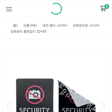
0
홈
>
상품구매
>
보안·봉인 스티커
>
강화유리용 스티커
>
강화유리 촬영금지 32*45