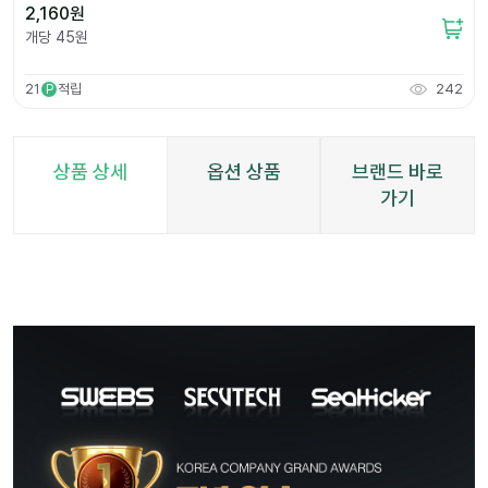
2,160
원
개당
45
원
21
적립
242
P
상품 상세
옵션 상품
브랜드 바로
가기