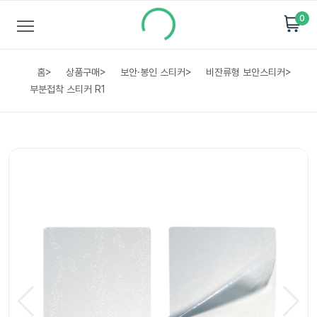
0
홈
>
상품구매
>
보안·봉인 스티커
>
비잔류형 보안스티커
>
부분접착 스티커 R1