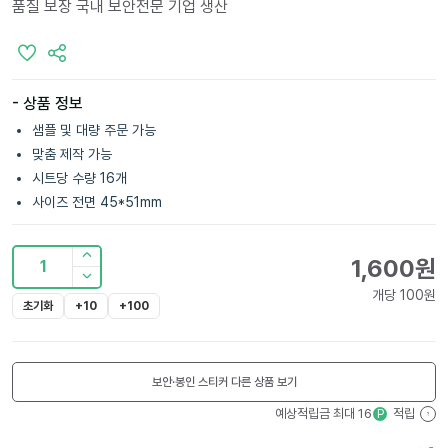
품질 보장 국내 보안전문 기업 생산
- 상품 정보
샘플 및 대량 주문 가능
맞춤 제작 가능
시트당 수량 16개
사이즈 전면 45*51mm
1,600
원
1
개당
100
원
초기화
+10
+100
보안·봉인 스티커
다른 상품 보기
예상적립금 최대
16
적립
P
?