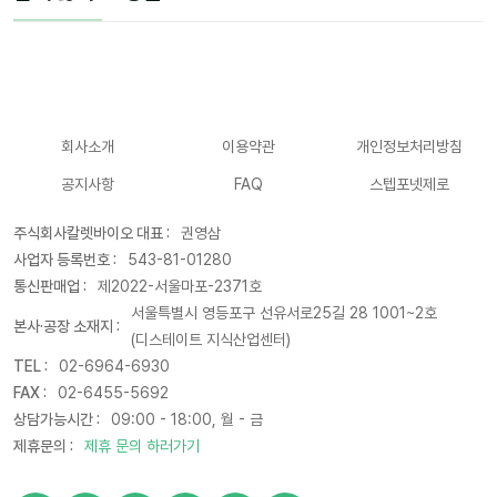
회사소개
이용약관
개인정보처리방침
공지사항
FAQ
스텝포넷제로
주식회사칼렛바이오 대표 :
권영삼
사업자 등록번호 :
543-81-01280
통신판매업 :
제2022-서울마포-2371호
서울특별시 영등포구 선유서로25길 28 1001~2호
본사·공장 소재지 :
(디스테이트 지식산업센터)
TEL :
02-6964-6930
FAX :
02-6455-5692
상담가능시간 :
09:00 - 18:00, 월 - 금
제휴문의 :
제휴 문의 하러가기