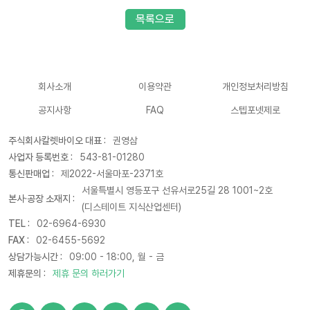
목록으로
회사소개
이용약관
개인정보처리방침
공지사항
FAQ
스텝포넷제로
주식회사칼렛바이오 대표 :
권영삼
사업자 등록번호 :
543-81-01280
통신판매업 :
제2022-서울마포-2371호
서울특별시 영등포구 선유서로25길 28 1001~2호
본사·공장 소재지 :
(디스테이트 지식산업센터)
TEL :
02-6964-6930
FAX :
02-6455-5692
상담가능시간 :
09:00 - 18:00, 월 - 금
제휴문의 :
제휴 문의 하러가기