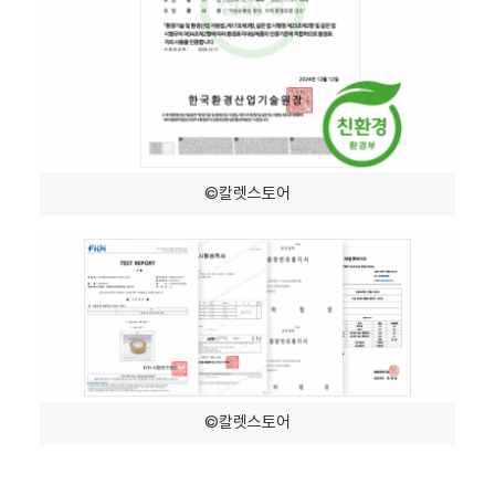
©칼렛스토어
©칼렛스토어