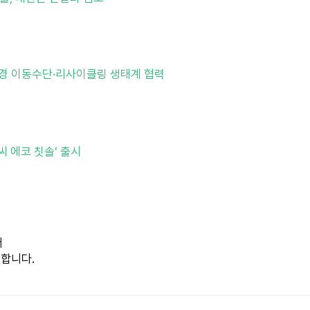
경 이동수단·리사이클링 생태계 협력
씨 에코 칫솔’ 출시
어
합니다.