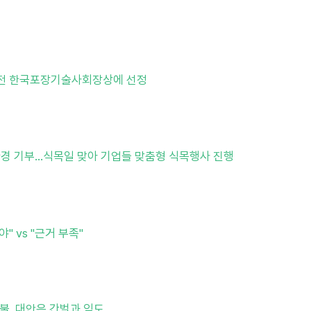
대전 한국포장기술사회장상에 선정
경 기부…식목일 맞아 기업들 맞춤형 식목행사 진행
 vs "근거 부족"
산불, 대안은 간벌과 임도