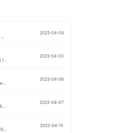
2023-04-04
기사 제목을 클릭하세요. “친환경, 장기적으로는 기업에 이익… 길잡이 역할 해주겠다”(출처: 동아일보) ‘친환경’ 내건 대구국제마라톤대회에 생수 페트병 수만개?(출처: 경향신문) [뷰티와이드] 가치소비 신제품, 용기는 친환경 성분은 업그레이드(출처: 컨슈머와이드) “실...
2023-04-03
기사 제목을 클릭하세요. [톡 쏘는 친환경 꿀팁 ⑨] 이것만 알아두세요! 분리배출 상식(출처: 환경일보) 정부, 탄소중립 IP 확보에 1조124억 투입(출처: 디지털타임스) 성주군, 기후변화에 대응 위한 탄소흡수원 확충!(출처: 데일리대구경북뉴스) “탄소감축 없을 시,...
2023-04-06
기사 제목을 클릭하세요. 탄소중립 생활 실천수칙① ‘가정편’ https://www.korea.kr/news/healthView.do?newsId=148913427② ‘기업편’ https://www.korea.kr/news/healthView.do?newsId=14891...
2023-04-07
기사 제목을 클릭하세요. 2022 환경백서 발간…환경정책 성과 종합2022 환경백서 보러가기(출처: 환경부) 비콥 인증의 지속 가능성(출처: 얼루어코리아) 선진국의 탄소중립 정책, 어디까지.왔나(출처: 이코리아) 스마트한 ESG 파트너 칼렛스토어지속가능한 포장재 솔루션...
2023-04-10
기사 제목을 클릭하세요. 바이오매스는 폐기물?‧‧‧ “중요 자원 쓰레기화”(출처: 환경일보) [박정호의 미리 가 본 미래]〈68〉기업이 친환경을 달성하기 위해 추진하고 있는 세 가지 전략(출처: 전자신문) [법률라운지] 그린워싱과 지속가능보고서(출처: 대한경제) 스마트...