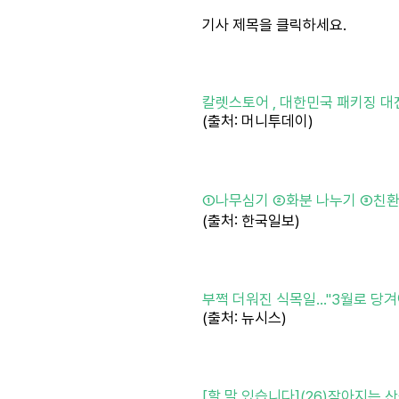
기사 제목을 클릭하세요.
칼렛스토어 , 대한민국 패키징 
(출처: 머니투데이)
①나무심기 ②화분 나누기 ③친환
(출처: 한국일보)
부쩍 더워진 식목일…"3월로 당겨야"
(출처: 뉴시스)
[할 말 있습니다](26)잦아지는 