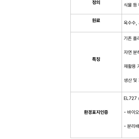
정의
식물 등
원료
옥수수,
기존 플
자연 분
특징
재활용 
생산 및 
EL72
- 바이
환경표지인증
- 분리