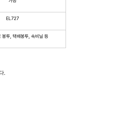
가능
EL727
봉투, 택배봉투, 속비닐 등
다.