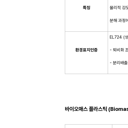
물리적 강
특징
분해 과정에
EL724 
- 퇴비화 
환경표지인증
- 분리배출
바이오매스 플라스틱 (Biomass 