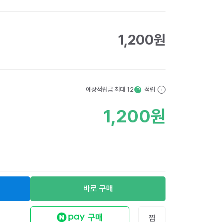
1,200
원
예상적립금 최대
12
적립
P
?
1,200
원
바로 구매
찜