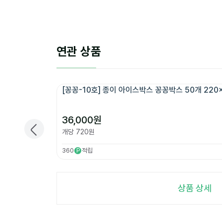
연관 상품
[꽁꽁-10호] 종이 아이스박스 꽁꽁박스 50개 220x
36,000
원
개당
720
원
360
적립
P
상품 상세