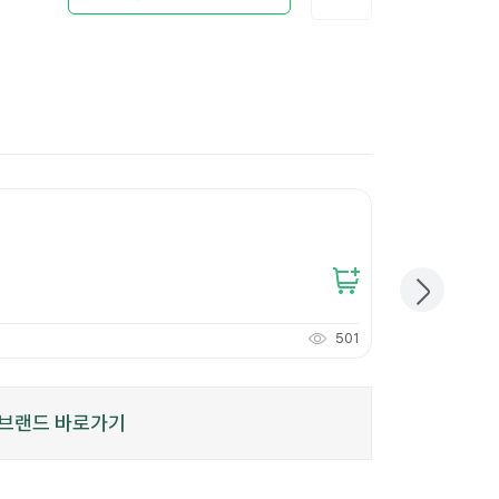
[꽁꽁-30호] 
33,700
원
개당
1,123
원
501
337
적립
P
브랜드 바로가기