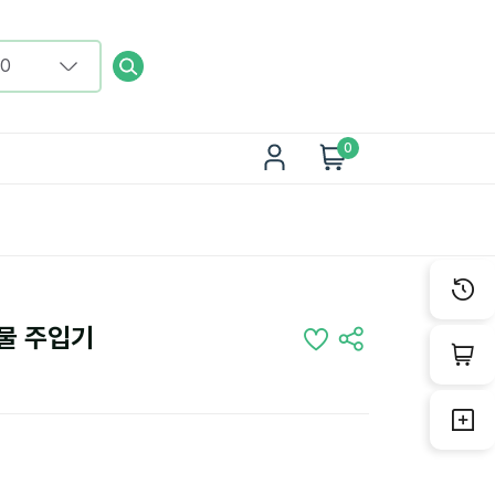
0
물 주입기