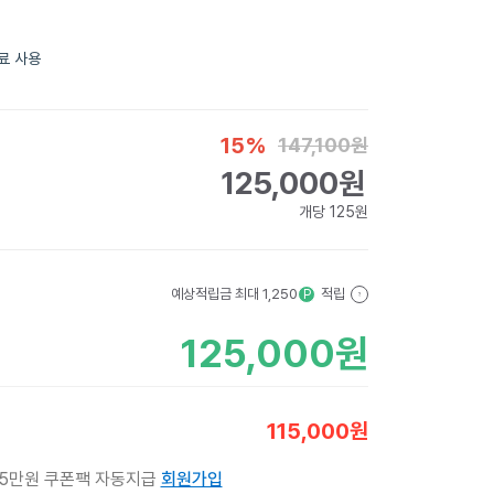
료 사용
15
%
147,100
원
125,000
원
개당
125
원
예상적립금 최대
1,250
적립
P
?
125,000
원
115,000
원
 5만원 쿠폰팩 자동지급
회원가입