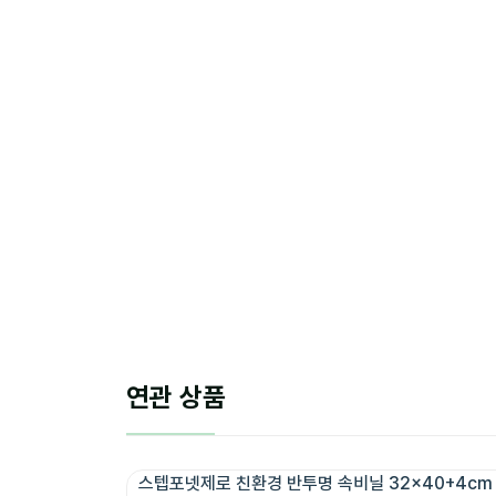
연관 상품
스텝포넷제로 친환경 반투명 속비닐 32x40+4cm [