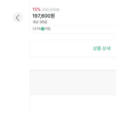
15
%
232,500원
197,600
원
개당
98
원
1,976
적립
P
상품 상세