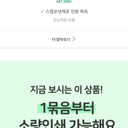
스텝포넷제로 인증 획득
탄소저감 인증
더 알아보기