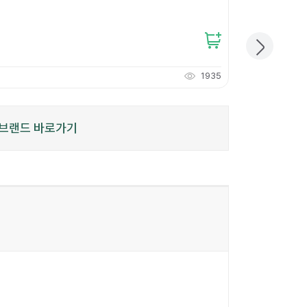
15
%
147,100원
125,000
원
개당
125
원
1935
1,250
적립
P
브랜드 바로가기