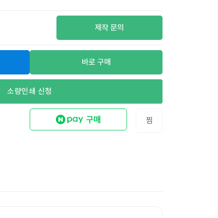
제작 문의
바로 구매
소량인쇄 신청
찜
스텝포넷제로 친환