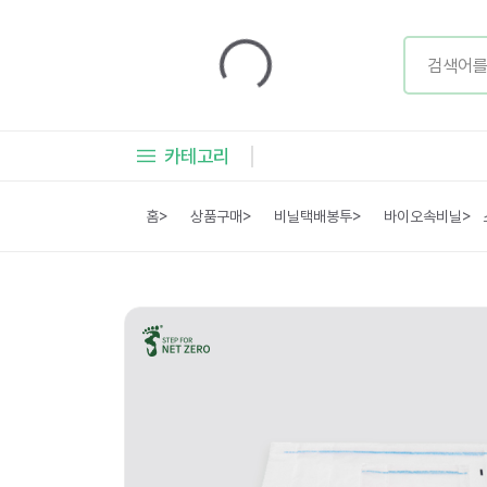
카테고리
홈
>
상품구매
>
비닐택배봉투
>
바이오속비닐
>