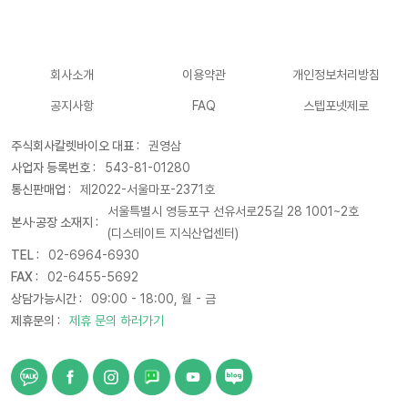
회사소개
이용약관
개인정보처리방침
공지사항
FAQ
스텝포넷제로
주식회사칼렛바이오 대표 :
권영삼
사업자 등록번호 :
543-81-01280
통신판매업 :
제2022-서울마포-2371호
서울특별시 영등포구 선유서로25길 28 1001~2호
본사·공장 소재지 :
(디스테이트 지식산업센터)
TEL :
02-6964-6930
FAX :
02-6455-5692
상담가능시간 :
09:00 - 18:00, 월 - 금
제휴문의 :
제휴 문의 하러가기