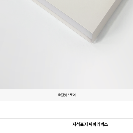
©칼렛스토어
자석표지 싸바리박스