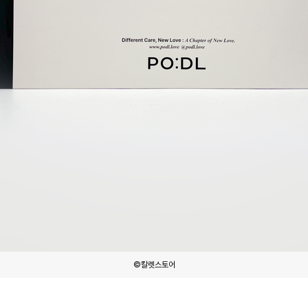
©칼렛스토어