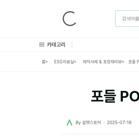
카테고리
홈
>
ESG자료실
>
제작사례 & 포장재리뷰
>
포들 
포들 P
By 칼렛스토어
2025-07-18